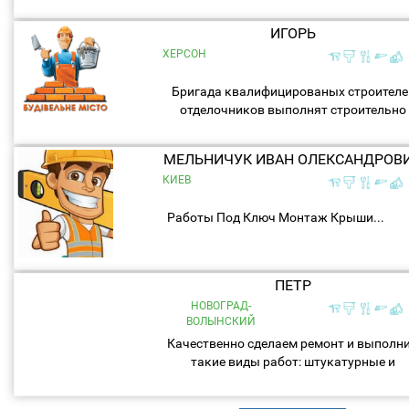
ИГОРЬ
ХЕРСОН
Бригада квалифицированых строителе
отделочников выполнят строительно
ремонтные работы любой
сложности.Работаем также с
МЕЛЬНИЧУК ИВАН ОЛЕКСАНДРОВ
безналом,...
КИЕВ
Работы Под Ключ Монтаж Крыши...
ПЕТР
НОВОГРАД-
ВОЛЫНСКИЙ
Качественно сделаем ремонт и выполн
такие виды работ: штукатурные и
малярные, стяжка,монтаж
гипсокартона,укладка плитки, ламинат