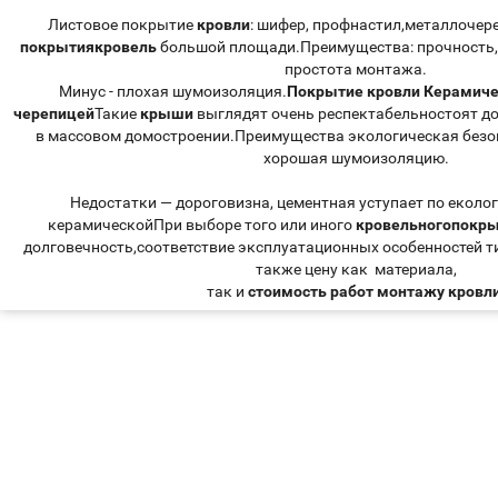
Листовое покрытие
кровли
: шифер, профнастил,металлочер
покрытия
кровель
большой площади.Преимущества: прочность, 
простота монтажа.
Минус - плохая шумоизоляция.
Покрытие кровли Керамиче
черепицей
Такие
крыши
выглядят очень респектабельностоят до
в массовом домостроении.Преимущества экологическая безо
хорошая шумоизоляцию.
Недостатки — дороговизна, цементная уступает по еколо
керамическойПри выборе того или иного
кровельногопокр
долговечность,соответствие эксплуатационных особенностей т
также цену как материала,
так и
стоимость работ монтажу кровл