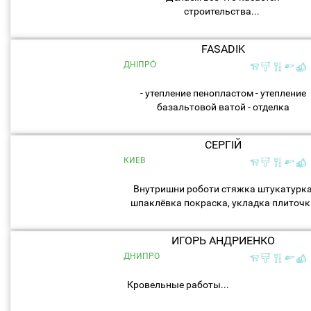
строительства...
FASADIK
ДНІПРО́
- утепление пенопластом - утепление
базальтовой ватой - отделка
штукатурками короед,
барашек,мраморная крошка, мозаичн
СЕРГІЙ
штукатурка - отделка цоколя - монтаж.
КИЕВ
Внутришни роботи стяжка штукатурк
шпаклёвка покраска, укладка плиточк
Ванни та душови кимнати.будивництв
частного будинку ПИД КЛЮЧ...
ИГОРЬ АНДРИЕНКО
ДНИПРО
Кровельные работы...