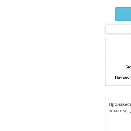
Бю
Начало 
Произвес
замком) 