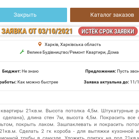
Закрыть
Каталог заказов
ЗАЯВКА
ОТ 03/10/2021
ИСТЁК СРОК ЗАЯВКИ
Харків, Харківська область
Велике Будівництво/Ремонт Квартири, Дома
Бюджет:
Не знаю
Предложения:
Пусть звон
работы:
Как можно быстрее
Заявка актуальна до:
11/1
квартиры 21кв.м. Высота потолка 4,5м. Штукатурные 
 сделана), длина стен 7м, высота 4,5м. Покрасить все 
льтом, покрыть лаком. Зашпаклевать и покрасить пото
21кв.м. Сделать 2 гк короба - для вытяжки кухонной и
ционной трубы в санузле. Уложить плитку на пол 21кв.