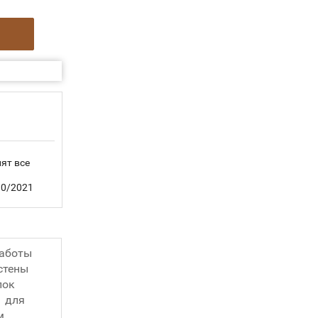
ят все
0/2021
работы
стены
лок
 для
м.