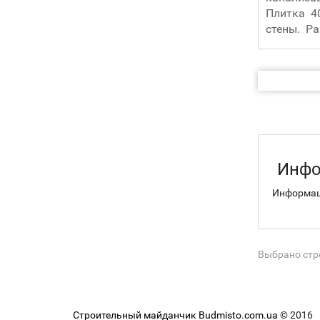
Плитка 4
стены. Ра
эл.щиток
два авто
Инфо
Информаци
Выбрано стро
Строительный майданчик Budmisto.com.ua
© 2016