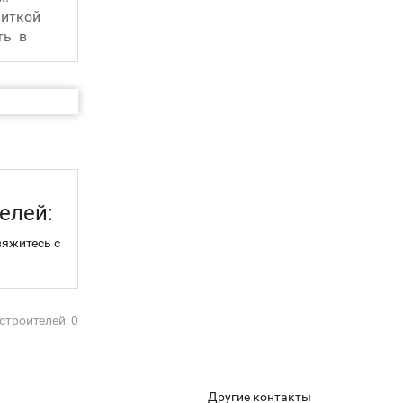
литкой
ть в
кинуть
елей:
вяжитесь с
строителей: 0
Другие контакты