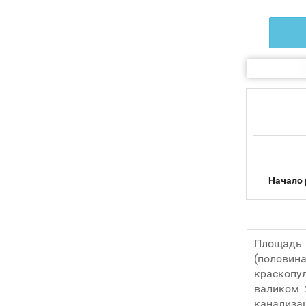
Начало 
Площадь 
(половина
краскопу
валиком 
канализа