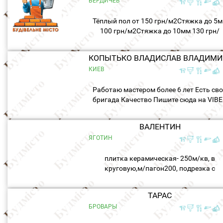
БЕРДИЧЕВ
Тёплый пол от 150 грн/м2Стяжка до 5
100 грн/м2Стяжка до 10мм 130 грн/
м2Укладка плитки 200 грн/м2Монтаж
вагонки стена 75 грн/м2Монтаж вагон
КОП
полок 100 грн/м2Монтаж...
КИЕВ
Работаю мастером более 6 лет Есть св
бригада Качество Пишите сюда на VIB
...
ВАЛЕНТИН
ЯГОТИН
плитка керамическая- 250м/кв, в
круговую,м/пагон200, подрезка с
шлефовкой- 50м/пагон,грунтовка15м/к
затирка-30м/кв,
ТАРАС
отверствие-60шт,гипсокартон-150м/кв,.
БРОВАРЫ