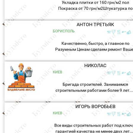
Укладка плитки от 160 грн/м2 пол
Покраска от 70 грн/м2Штукатурка по
маякам от 50 грн/м2Штукатурка без
маячная от 35 грн/м2...
АНТОН ТРЕТЬЯК
БОРИСПОЛЬ
Качественно, быстро, а главное по
Разумным Ценам сделаем ремонт Ваш
мечты !!!Ремонтные работы от А до Я
любой сложности. (Бригада адекватны
НИКОЛАС
и не пьющих специалистов) !!!...
КИЕВ
Бригада строителей. Занимаемся
строительными работами более 9 лет...
ИГОРЬ ВОРОБЬЕВ
КИЕВ
Все виды строительных работ под ключ,
гарантией качества не менее двух лет..