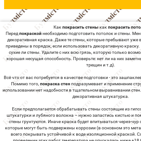
Как
покрасить стены
как
покрасить пото
Перед
покраской
необходимо подготовить потолок и стены. Мен
декоративная краска. Даже те стены, которые пребывают уже в
приведены в порядок, если использовать декоративную краску.
сухие ли стены. Удалите с них всю грязь, которую только возм
хорошая несущая способность. Проверьте: нет ли на них заметн
трещин и т.д).
Всё что от вас потребуется в качестве подготовки - это зашпакл
Помимо того,
покраска стен
подразумевает и применение стру
использовании нет надобности в тщательном выравнивании стен. 
декоративная штукатурка.
Если предполагается обрабатывать стены состоящие из гипс
штукатурки и лубяного волокна – нужно запастись кистью и по
стены грунтуются. Иначе краска будет впитываться через-чур с
которые могут быть подвержены коррозии (в основном это мета
всего покрывать устойчивой к воде изоляционной краской. Сл
проведении этих работ температура не опускалась ниже +18 