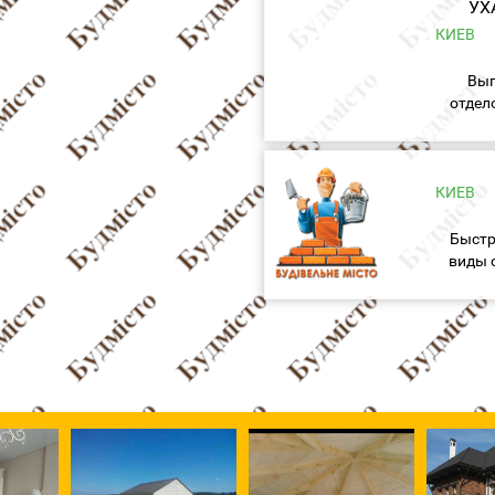
УХ
качес
КИЕВ
Вып
отдел
Предо
соот
КИЕВ
Быстр
виды 
на