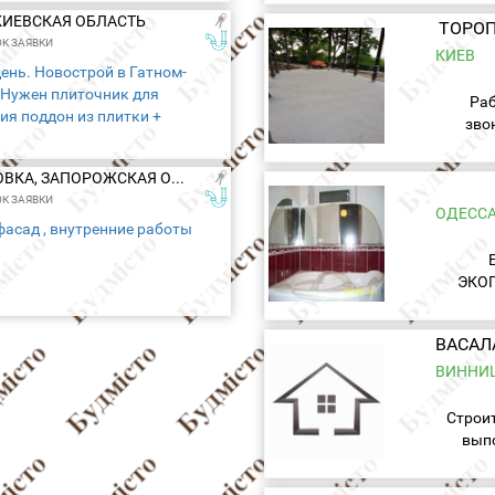
 КИЕВСКАЯ ОБЛАСТЬ
ТОРОП
К ЗАЯВКИ
КИЕВ
ень. Новострой в Гатном-
 Нужен плиточник для
Раб
ия поддон из плитки +
зво
ляция на полу + положить
еднего формата (14 м.кв.) в
КИРИЛЛОВКА, ЗАПОРОЖСКАЯ ОБЛАСТЬ
К ЗАЯВКИ
ОДЕСС
фасад , внутренние работы
ЭКОП
Т
параш
пр
ВИННИ
Строи
вып
лю
М