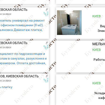
ИЕВСКАЯ ОБЛАСТЬ
К ЗАЯВКИ
КИЕВ
роитель универсал на ремонт
в офисном помещении (8 м2).
Ви
кьяновка Демонтаж плитки,
Элек
одиума. Сантехнические
Сант
тделка пола и стен
кана
ИЕВСКАЯ ОБЛАСТЬ
2
К ЗАЯВКИ
КИЕВ
ециалист по гидроизоляции и
лам в санузлах, разуклонке и
Работы
 мрамором. Оплата достойная,
ОВ, КИЕВСКАЯ ОБЛАСТЬ
К ЗАЯВКИ
КИЕВ
 плитку
Укладк
каф
кварт