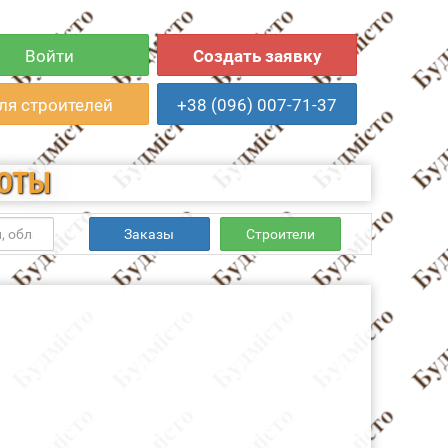
Войти
Создать заявку
ля строителей
+38 (096) 007-71-37
БОТЫ
Заказы
Строители