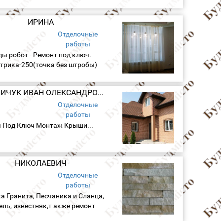
ИРИНА
Отделочные
работы
ды робот - Ремонт под ключ.
трика-250(точка без штробы)
ехника-650(горячая,холодная
лизация) Облицовка плитки-от
МЕЛЬНИЧУК ИВАН ОЛЕКСАНДРОВИЧ
50 (зависит от сложности)
Штукатурка ручная...
Отделочные
работы
 Под Ключ Монтаж Крыши...
НИКОЛАЕВИЧ
Отделочные
работы
а Гранита, Песчаника и Сланца,
ель, известняк,т акже ремонт
ир и домов.от мелкого ремонта