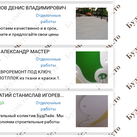
до ремонта под ключ...
ОВ ДЕНИС ВЛАДИМИРОВИЧ
Отделочные
работы
отаем качественно и в срок,
ните и предлогайте свои цены
думаю мы свами сможем
договорится...
АЛЕКСАНДР МАСТЕР
А
Отделочные
работы
ЕВРОРЕМОНТ ПОД КЛЮЧ.
ОТЛЛОК из ткани и краски.1.
кань- на основе нейлона и
шелка..аналог
ВАСАЛАТИЙ СТАНИСЛАВ ИГОРЕВИЧ
ютной..абсолютно безопасный
очный материал..2. Краска
ЦА
Отделочные
водоэмульсионная...
работы
тельный колектив БудЛайк. Мы
олняем строительные работы
бой сложности с гарантией.
ноголетний опыт работы,