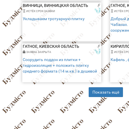
ВИННИЦА, ВИННИЦКАЯ ОБЛАСТЬ
ГАТНОЕ,
ИСТЁК СРОК ЗАЯВКИ
ИСТЁК СРО
Укладываем тротуарную плитку
Добрый д
Чабанах.
сооружен
гидроизо
плитку ср
ГАТНОЕ, КИЕВСКАЯ ОБЛАСТЬ
ЗАЯВКА ЗАКРЫТА
ИСТЁК СРО
Соорудить поддон из плитки +
Кафель , 
гидроизоляция + положить плитку
среднего формата (14 м.кв.) в душевой
Показать ещё