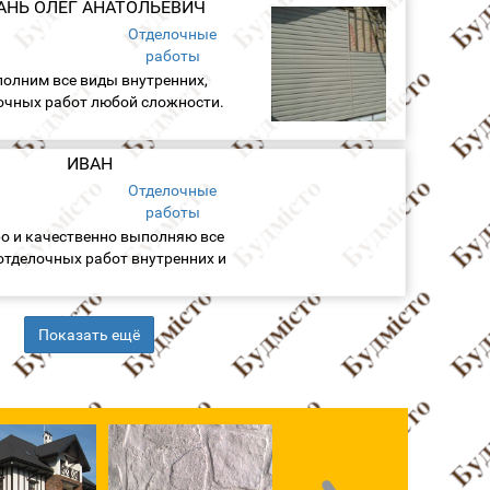
АНЬ ОЛЕГ АНАТОЛЬЕВИЧ
твенный инструмент, оптовый
материал....
Отделочные
работы
олним все виды внутренних,
очных работ любой сложности.
ставим весь комплекс услуг, в
ветствии с вашим бюджетом.
ИВАН
Оптимальное...
Отделочные
работы
о и качественно выполняю все
отделочных работ внутренних и
ружных.Прораб-технолог....
Показать ещё