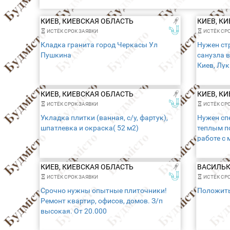
КИЕВ, КИЕВСКАЯ ОБЛАСТЬ
КИЕВ, К
ИСТЁК СРОК ЗАЯВКИ
ИСТЁК СРО
Кладка гранита город Черкасы Ул
Нужен ст
Пушкина
санузла 
Киев, Лу
разбор п
работы. О
КИЕВ, КИЕВСКАЯ ОБЛАСТЬ
КИЕВ, К
ИСТЁК СРОК ЗАЯВКИ
ИСТЁК СРО
Укладка плитки (ванная, с/у, фартук),
Нужен сп
шпатлевка и окраска( 52 м2)
теплым по
работе с
сдельная
КИЕВ, КИЕВСКАЯ ОБЛАСТЬ
ВАСИЛЬК
ИСТЁК СРОК ЗАЯВКИ
ИСТЁК СРО
Срочно нужны опытные плиточники!
Положить
Ремонт квартир, офисов, домов. З/п
высокая. От 20.000