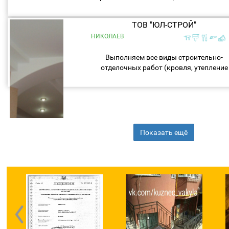
рабоы❖ Малярно-штукатурные
работы❖ Облицовка плиткой❖ Работы
ТОВ "ЮЛ-СТРОЙ"
гипсокартоном, плотнитские работы❖.
НИКОЛАЕВ
Выполняем все виды строительно-
отделочных работ (кровля, утепление
фасадов, тротуарная плитка), недорого
быстро и качественно ! Возьмём больш
объёмы. Стадионы по...
Показать ещё