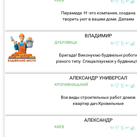
КИЕВ
Пирамида -Н -это компания, создана
творить уют в вашем доме. Делаем
ремонтные работы любой сложности. .
ВЛАДИМИР
ДУБРОВИЦА
Бригада! Виконуємо будівельні робот
різного типу. Спеціалізуємся у будівницт
Будинків з нуля під ключ. А також
євроремонти, покрівельні, фасадні і інш
АЛЕКСАНДР УНИВЕРСАЛ
роботи. Досвід...
КРОПИВНИЦЬКИЙ
Все виды строительных работ домов
квартир дач:Кровельные
работыУтепление облицовка фасадов
крошка,короед ,
АЛЕКСАНДР
дек.каменьЭлектрикаСварочные рабо
КИЕВ
любой сложностиОтопление...