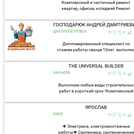
Комплексный и частичный ремонт
квартир, офисов, котеджей Ремонт
квартир котеджей под ключ, установк
межкомнатных дверей, врезку замков
ГОСПОДАРЮК АНДРЕЙ ДМИТРИЕВ
петель, защелок, ручек,...
ДНЕПРОПЕТРОВСК
Дипломированный специалист со
стажем работы свыше 10лет. выполн
любой вид ремонта и
строительства.помогу в выборе и
THE UNIVERSAL BUILDER
закупке материала.работу сделаю
ХАРЬКОВ
быстро,качественно и...
Выполним любые виды строительных
работ в короткий срок !Комплексный
ремонт квартир, домов, офисов и други
помещений .Строительство домов с нул
ЯРОСЛАВ
Кровля любой...
КИЕВ
❖ Электрика, электромонтажные
работы❖ Сантехника, сантехнические