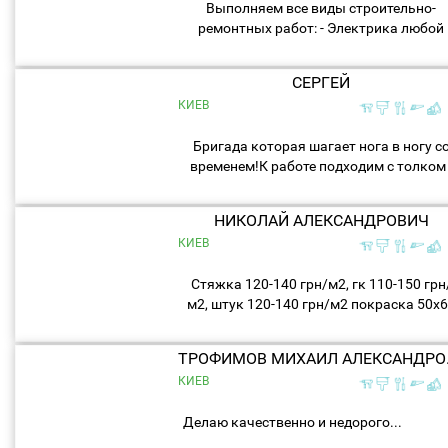
Выполняем все виды строительно-
ремонтных работ: - Электрика любой
сложности - Сантехника (водоснабжени
канализация, отопление, теплый пол) 
СЕРГЕЙ
Установка дверей...
КИЕВ
Бригада которая шагает нога в ногу с
временем!К работе подходим с толком 
Халтурщиков просьба не беспокоить ! 
тратьте свое время и Наше время!...
НИКОЛАЙ АЛЕКСАНДРОВИЧ
КИЕВ
Стяжка 120-140 грн/м2, гк 110-150 грн
м2, штук 120-140 грн/м2 покраска 50х
грн/м2, шпаклевка 110 120 грн/м2,
плитка 240х300 грн/м2, ламинат 80 грн
ТРОФИМ
м2, доска 160, двери сосна...
КИЕВ
Делаю качественно и недорого...