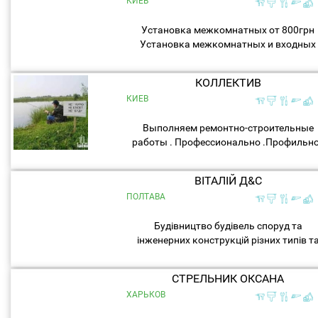
КИЕВ
Установка межкомнатных от 800грн
Установка межкомнатных и входных
дверей. Работаю профессиональным
инструментом. ...
КОЛЛЕКТИВ
КИЕВ
Выполняем ремонтно-строительные
работы . Профессионально .Профильн
образование+25лет успешного стажа
дает возможность уверенно сказать : 
ВІТАЛІЙ Д&С
Да , выполним " ...
ПОЛТАВА
Будівництво будівель споруд та
інженерних конструкцій різних типів т
видів, індивідуального
користування.Капітальний та частков
СТРЕЛЬНИК ОКСАНА
ремонт: квартир, офісів, будинків,
ХАРЬКОВ
житлових...