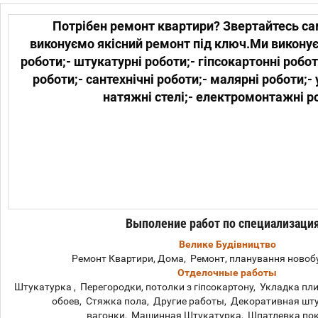
Потрібен ремонт квартири? Звертайтесь са
виконуємо якісний ремонт під ключ.Ми викону
роботи;- штукатурні роботи;- гіпсокартонні робот
роботи;- сантехнічні роботи;- малярні роботи;-
натяжні стелі;- електромонтажні р
Выполение работ по специализаци
Велике Будівництво
Ремонт Квартири, Дома, Ремонт, планування новоб
Отделочные работы
Штукатурка , Перегородки, потолки з гіпсокартону, Укладка п
обоев, Стяжка пола, Другие работы, Декоративная шт
вагонки, Машинная Штукатурка, Шпатлевка пок