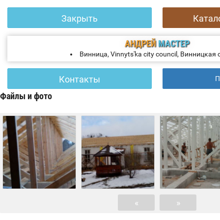
Закрыть
Катал
АНДРЕЙ
МАСТЕР
Винница, Vinnyts'ka city council, Винницкая
Контакты
П
Файлы и фото
«
»