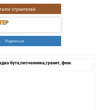
талог строителей
ТЕР
Поделиться
дка бута,песчанника,гранит, фем.