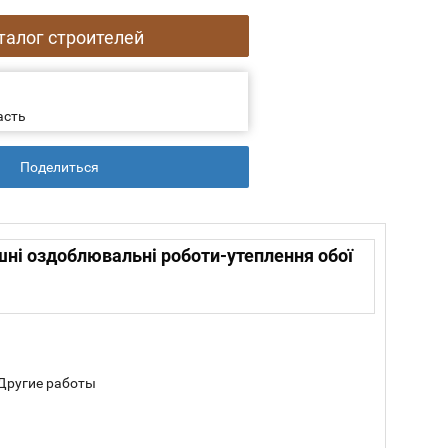
талог строителей
асть
Поделиться
ішні оздоблювальні роботи-утеплення обої
 Другие работы