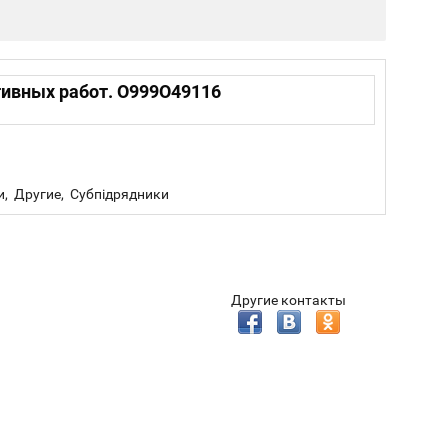
тивных работ. О999О49116
и, Другие, Субпідрядники
Другие контакты