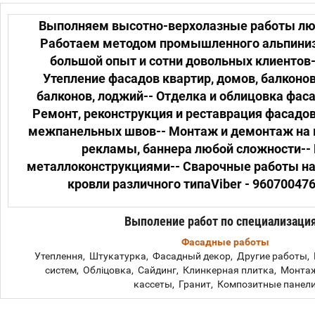
Выполняем высотно-верхолазные работы лю
Работаем методом промышленного альпинизм
большой опыт и сотни довольных клиентов-
Утепление фасадов квартир, домов, балконо
балконов, лоджий-- Отделка и облицовка фаса
Ремонт, реконструкция и реставрация фасадо
межпанельных швов-- Монтаж и демонтаж на 
рекламы, баннера любой сложности-- 
металлоконструкциями-- Сварочные работы на
кровли различного типаViber - 96070047
domremonta.com.ua-Наличный и безналичны
разрешительные документы в наличии-Хоро
Выполение работ по специализаци
коллективные или крупные заказы!Звоните,
Фасадные работы
Утеплення, Штукатурка, Фасадный декор, Другие работы,
систем, Обліцовка, Сайдинг, Клинкерная плитка, Монта
кассеты, Гранит, Композитные панел