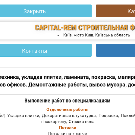
Закрыть
Ка
СAPITAL-REM
СТРОИТЕЛЬНАЯ 
Київ, місто Київ, Київська область
Контакты
ехника, укладка плитки, ламината, покраска, маля
мов офисов. Демонтажные работы, вывоз мусора, до
Выполение работ по специализациям
Отделочные работы
ї, Укладка плитки, Декоративная штукатурка, Покраска, Поклейк
гіпсокартону, Стяжка пола
Потолки
Потолки натяжные