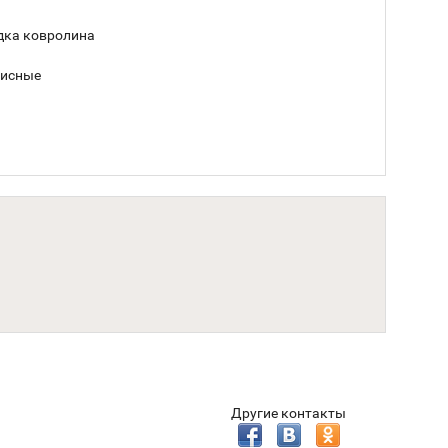
дка ковролина
фисные
Другие контакты