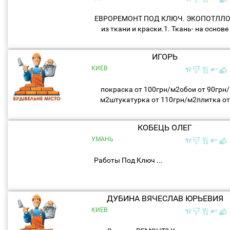
ЕВРОРЕМОНТ ПОД КЛЮЧ. ЭКОПОТЛЛ
из ткани и краски.1. Ткань- на основе
нейлона и шелка..аналог
парашютной..абсолютно безопасный
ИГОРЬ
прочный материал..2. Краска
КИЕВ
водоэмульсионная...
покраска от 100грн/м2обои от 90грн/
м2штукатурка от 110грн/м2плитка от
260грн/м2...
КОБЕЦЬ ОЛЕГ
УМАНЬ
Работы Под Ключ ...
ДУБИНА ВЯЧЕСЛАВ ЮРЬЕВИЯ
КИЕВ