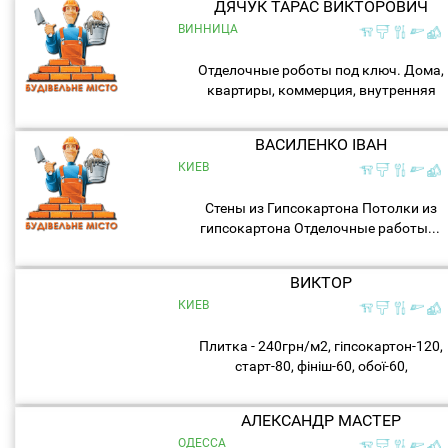
ДЯЧУК ТАРАС ВИКТОРОВИЧ
ВИННИЦА
Отделочные роботы под ключ. Дома,
квартиры, коммерция, внутренняя
отделка все виды работ.
Шпатлёвка(малярные роботы). Монта
ВАСИЛЕНКО ІВАН
ГКЛ конструкций, стены, потолок,...
КИЕВ
Стены из Гипсокартона Потолки из
гипсокартона Отделочные работы...
ВИКТОР
КИЕВ
Плитка - 240грн/м2, гіпсокартон-120,
старт-80, фініш-60, обої-60,
ламінат-60,декор штукатурка-від 250,
електрика-50грн, точка,теплий пол -
АЛЕКСАНДР МАСТЕР
120....
ОДЕССА