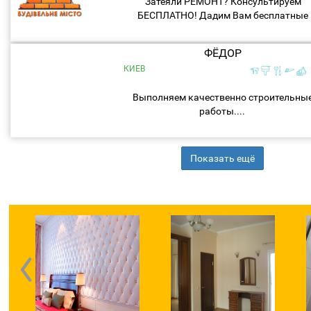
Затеяли РЕМОНТ? Консультируем
БЕСПЛАТНО! Дадим Вам бесплатные
ответы и рекомендации по ремонту
Вашего жилья, магазина, офиса! Опыт
ФЁДОР
работы в сфере ремонта более 10 лет...
КИЕВ
Выполняем качественно строительны
работы....
Показать ещё