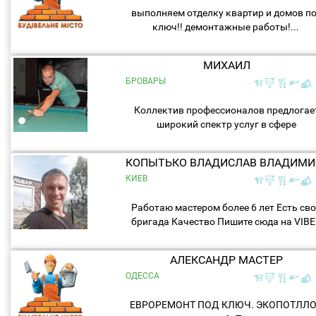
выполняем отделку квартир и домов п
ключ!! демонтажные работы!...
МИХАИЛ
БРОВАРЫ
Коллектив профессионалов предлогае
широкий спектр услуг в сфере
строительства. Мы поможем вам
воплотить в реальность ваши фантази
КОП
Берем на себя закупку, доставку...
КИЕВ
Работаю мастером более 6 лет Есть св
бригада Качество Пишите сюда на VIB
...
АЛЕКСАНДР МАСТЕР
ОДЕССА
ЕВРОРЕМОНТ ПОД КЛЮЧ. ЭКОПОТЛЛ