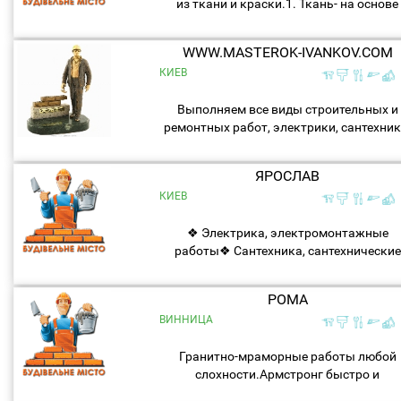
из ткани и краски.1. Ткань- на основе
нейлона и шелка..аналог
парашютной..абсолютно безопасный
WWW.MASTEROK-IVANKOV.COM
прочный материал..2. Краска
КИЕВ
водоэмульсионная...
Выполняем все виды строительных и
ремонтных работ, электрики, сантехник
сварщики под ключ любой сложности 
возможностью полного обеспечения
ЯРОСЛАВ
объекта строительными материалами.
КИЕВ
❖ Электрика, электромонтажные
работы❖ Сантехника, сантехнические
рабоы❖ Малярно-штукатурные
работы❖ Облицовка плиткой❖ Работы
РОМА
гипсокартоном, плотнитские работы❖.
ВИННИЦА
Гранитно-мраморные работы любой
слохности.Армстронг быстро и
качественно, строительные