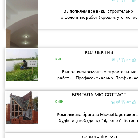
Выполняем все виды строительно-
отделочных работ (кровля, утепление
фасадов, тротуарная плитка), недорого
быстро и качественно ! Возьмём больш
объёмы. Стадионы по...
КОЛЛЕКТИВ
КИЕВ
Выполняем ремонтно-строительные
работы . Профессионально .Профильн
образование+25лет успешного стажа
дает возможность уверенно сказать : 
БРИГАДА MIO-COTTAGE
Да , выполним " ...
КИЇВ
Комплексна бригада Mio-cottage викон
будівництвобудинку "під ключ". Бетонн
роботи – якісно, згідно з проектом .
Муляри виконають кладкуцегли, піно-..
КРОВЛЯ ФАСАД