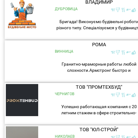
ВЛАДИМИР
ДУБРОВИЦА
Бригада! Виконуємо будівельні робот
різного типу. Спеціалізуємся у будівницт
Будинків з нуля під ключ. А також
євроремонти, покрівельні, фасадні і інш
РОМА
роботи. Досвід...
ВИННИЦА
Гранитно-мраморные работы любой
слохности.Армстронг быстро и
качественно, строительные
работы,укладка тротуарной плитки...
ТОВ "ПРОМТЕХБУД"
ЧЕРНИГОВ
Успешно работающая компания с 20
летним стажем в сфере строительно-
ремонтных работ.Основным
направлением, которой является
ТОВ "ЮЛ-СТРОЙ"
строительство коттеджей с
НИКОЛАЕВ
благоустройством прилагающей...