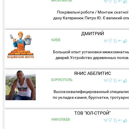
ВАСИЛЬКОВ
Покрівельні роботи / Монтаж скатної
даху Катеринюк Петро Ю. Є великий оп
роботи в будівництві 25 років ...
ДМИТРИЙ
КИЕВ
Большой опыт установки межкомнатн
дверей.Устройство деревянных полов
Монтаж деревянных и пластиковых
плинтусов.Монтаж потолка и стен из
ЯНИС АБЕЛИТИС
деревянной вагонки ,подготовка...
БОРИСПОЛЬ
Высококвалифицированный специали
по укладке камня, брусчатки, тротуарн
плитки, опорных стен,гранита.§ 20-
тилетний опыт работы в сфере укладк
ТОВ "ЮЛ-СТРОЙ"
площадей, дорог,...
НИКОЛАЕВ