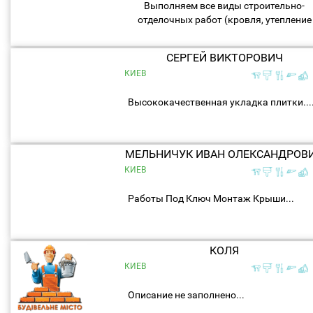
Выполняем все виды строительно-
отделочных работ (кровля, утепление
фасадов, тротуарная плитка), недорого
быстро и качественно ! Возьмём больш
СЕРГЕЙ ВИКТОРОВИЧ
объёмы. Стадионы по...
КИЕВ
Высококачественная укладка плитки...
МЕЛЬНИЧУК ИВАН ОЛЕКСАНДРОВ
КИЕВ
Работы Под Ключ Монтаж Крыши...
КОЛЯ
КИЕВ
Описание не заполнено...